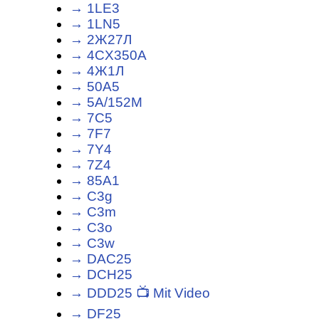
→ 1LE3
→ 1LN5
→ 2Ж27Л
→ 4CX350A
→ 4Ж1Л
→ 50A5
→ 5A/152M
→ 7C5
→ 7F7
→ 7Y4
→ 7Z4
→ 85A1
→ C3g
→ C3m
→ C3o
→ C3w
→ DAC25
→ DCH25
→ DDD25 📺 Mit Video
→ DF25