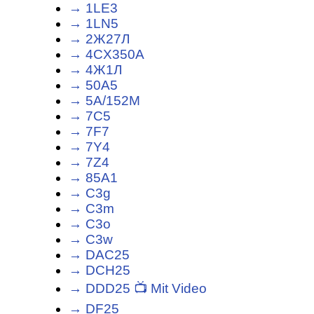
→ 1LE3
→ 1LN5
→ 2Ж27Л
→ 4CX350A
→ 4Ж1Л
→ 50A5
→ 5A/152M
→ 7C5
→ 7F7
→ 7Y4
→ 7Z4
→ 85A1
→ C3g
→ C3m
→ C3o
→ C3w
→ DAC25
→ DCH25
→ DDD25 📺 Mit Video
→ DF25