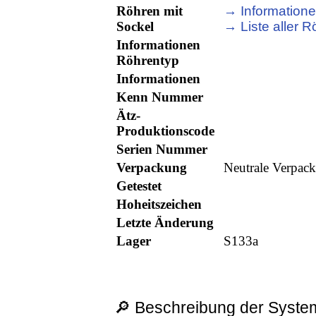
Röhren mit
→ Informatione
Sockel
→ Liste aller R
Informationen
Röhrentyp
Informationen
Kenn Nummer
Ätz-
Produktionscode
Serien Nummer
Verpackung
Neutrale Verpac
Getestet
Hoheitszeichen
Letzte Änderung
Lager
S133a
🔎 Beschreibung der System