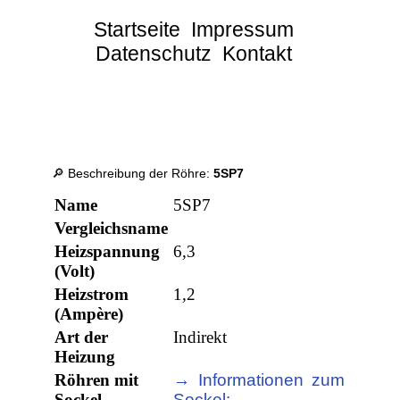
Startseite
Impressum
Datenschutz
Kontakt
🔎 Beschreibung der Röhre:
5SP7
Name
5SP7
Vergleichsname
Heizspannung
6,3
(Volt)
Heizstrom
1,2
(Ampère)
Art der
Indirekt
Heizung
Röhren mit
→ Informationen zum
Sockel
Sockel: