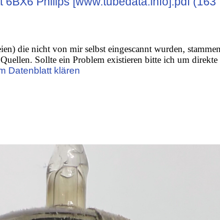
 6BX6 Philips [www.tubedata.info].pdf (163
ien) die nicht von mir selbst eingescannt wurden, stamme
Quellen. Sollte ein Problem existieren bitte ich um direkte
m Datenblatt klären