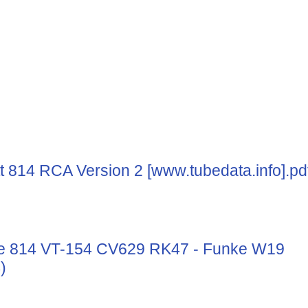
t 814 RCA Version 2 [www.tubedata.info].pd
te 814 VT-154 CV629 RK47 - Funke W19
)