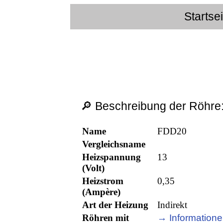
Startse
🔎 Beschreibung der Röhre
Name
FDD20
Vergleichsname
Heizspannung
13
(Volt)
Heizstrom
0,35
(Ampère)
Art der Heizung
Indirekt
Röhren mit
→ Informatione