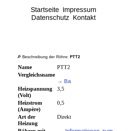
Startseite
Impressum
Datenschutz
Kontakt
🔎 Beschreibung der Röhre:
PTT2
Name
PTT2
Vergleichsname
→ Ba
Heizspannung
3,5
(Volt)
Heizstrom
0,5
(Ampère)
Art der
Direkt
Heizung
Röhren mit
→ Informationen zum