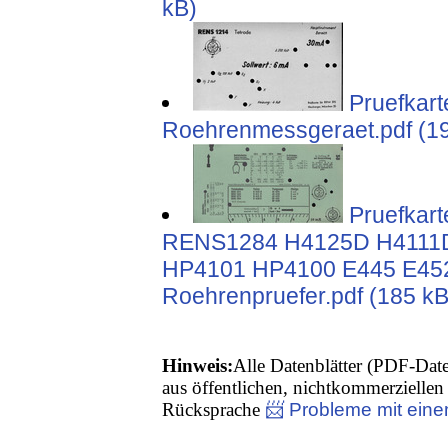
kB)
Pruefkar
Roehrenmessgeraet.pdf (1
Pruefkar
RENS1284 H4125D H4111D
HP4101 HP4100 E445 E452
Roehrenpruefer.pdf (185 kB
Hinweis:
Alle Datenblätter (PDF-Date
aus öffentlichen, nichtkommerziellen 
Rücksprache
📨 Probleme mit eine