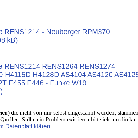
te RENS1214 - Neuberger RPM370
98 kB)
te RENS1214 RENS1264 RENS1274
 H4115D H4128D AS4104 AS4120 AS412
T E455 E446 - Funke W19
)
ien) die nicht von mir selbst eingescannt wurden, stamme
Quellen. Sollte ein Problem existieren bitte ich um direkte
m Datenblatt klären