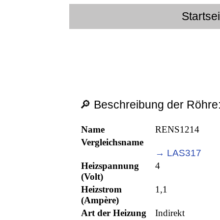
Startse
🔎 Beschreibung der Röhre
Name
RENS1214
Vergleichsname
→ LAS317
Heizspannung
4
(Volt)
Heizstrom
1,1
(Ampère)
Art der Heizung
Indirekt