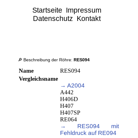
Startseite
Impressum
Datenschutz
Kontakt
🔎 Beschreibung der Röhre:
RES094
Name
RES094
Vergleichsname
→ A2004
A442
H406D
H407
H407SP
RE064
→ RES094 mit
Fehldruck auf RE094