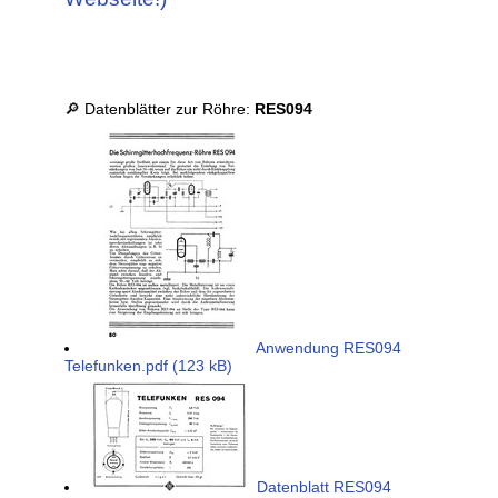
🔎 Datenblätter zur Röhre:
RES094
Anwendung RES094
Telefunken.pdf (123 kB)
Datenblatt RES094