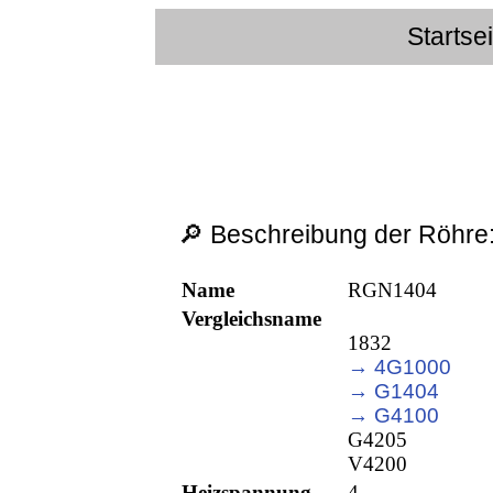
Startse
🔎 Beschreibung der Röhre
Name
RGN1404
Vergleichsname
1832
→ 4G1000
→ G1404
→ G4100
G4205
V4200
Heizspannung
4