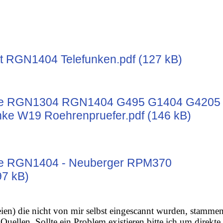
t RGN1404 Telefunken.pdf (127 kB)
te RGN1304 RGN1404 G495 G1404 G4205
ke W19 Roehrenpruefer.pdf (146 kB)
te RGN1404 - Neuberger RPM370
97 kB)
ien) die nicht von mir selbst eingescannt wurden, stamme
Quellen. Sollte ein Problem existieren bitte ich um direkte