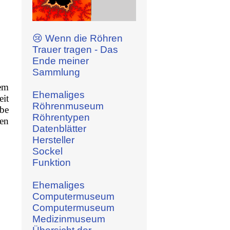
😢 Wenn die Röhren
Trauer tragen - Das
Ende meiner
Sammlung
em
Ehemaliges
eit
Röhrenmuseum
ube
Röhrentypen
en
Datenblätter
Hersteller
Sockel
Funktion
Ehemaliges
Computermuseum
Computermuseum
Medizinmuseum