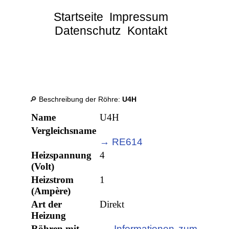
Startseite
Impressum
Datenschutz
Kontakt
🔎 Beschreibung der Röhre:
U4H
Name
U4H
Vergleichsname
→ RE614
Heizspannung
4
(Volt)
Heizstrom
1
(Ampère)
Art der
Direkt
Heizung
Röhren mit
→ Informationen zum