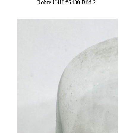
Röhre U4H #6430 Bild 2