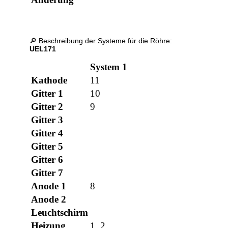
🔎 Beschreibung der Systeme für die Röhre:
UEL171
System 1
Sys
Kathode
11
11
Gitter 1
10
3
Gitter 2
9
4
Gitter 3
11
Gitter 4
Gitter 5
Gitter 6
Gitter 7
Anode 1
8
5
Anode 2
Leuchtschirm
Heizung
1, 2
1, 2