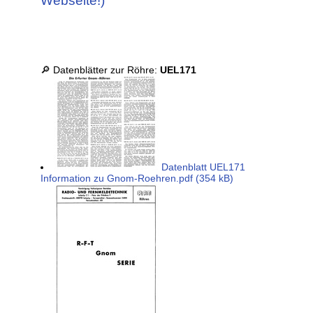
Webseite!)
🔎 Datenblätter zur Röhre:
UEL171
Datenblatt UEL171
Information zu Gnom-Roehren.pdf (354 kB)