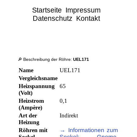
Startseite
Impressum
Datenschutz
Kontakt
🔎 Beschreibung der Röhre:
UEL171
Name
UEL171
Vergleichsname
Heizspannung
65
(Volt)
Heizstrom
0,1
(Ampère)
Art der
Indirekt
Heizung
Röhren mit
→ Informationen zum
Sockel
Sockel: Gnome,