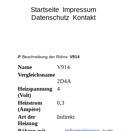
Startseite
Impressum
Datenschutz
Kontakt
🔎 Beschreibung der Röhre:
V914
Name
V914
Vergleichsname
2D4A
Heizspannung
4
(Volt)
Heizstrom
0,3
(Ampère)
Art der
Indirekt
Heizung
Röhren mit
→ Informationen zum