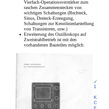
Vierfach-Operationsverstärker zum
raschen Zusammenstecken von
wichtigen Schaltungen (Rechteck,
Sinus, Dreieck-Erzeugung,
Schaltungen zur Kennliniedarstellung
von Transistoren, usw.)
Erweiterung des Oszilloskops auf
Zweistrahlbetrieb ist mit den
vorhandenen Bauteilen möglich.
🔗 Dow
13.24 
KOSM
Oszillo
Funkti