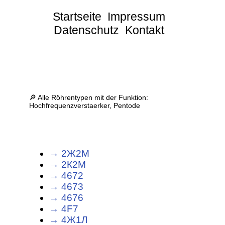
Startseite
Impressum
Datenschutz
Kontakt
🔎 Alle Röhrentypen mit der Funktion:
Hochfrequenzverstaerker, Pentode
→ 2Ж2М
→ 2К2М
→ 4672
→ 4673
→ 4676
→ 4F7
→ 4Ж1Л